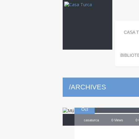
CASA 
BIBLIOT
Música
y d
/
ARCHIVES
09
Culturas de T
Oct
casaturca
0 Views
0
Arco Forum . Casa Turca . concierto 
Flauta Ney . jose maría neyzen . ne