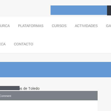
TURCA
PLATAFORMAS
CURSOS
ACTIVIDADES
GA
ECA
CONTACTO
anza sufí en Concierto de tres
oledo
 Comment
de tres culturas . danza mística . Danza sufí . Derviche Giróvagos .
y . Neyzen . ONU . Sema . Semana Mundial de la Armonía Interconfesional .