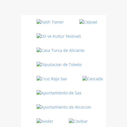
Danza
Sufí –…
Fiestas
Turquía
Turquía