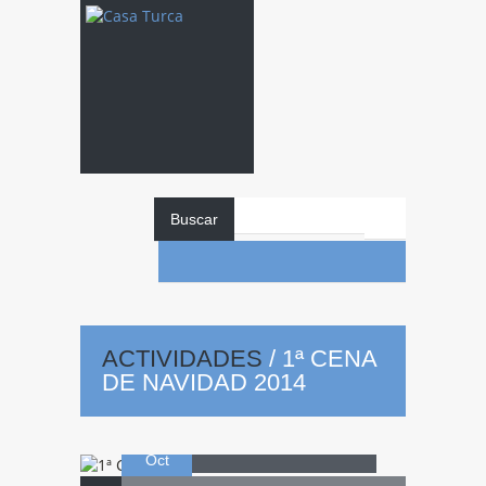
Buscar
ACTIVIDADES
/
1ª CENA
1ª
Cena de
DE NAVIDAD 2014
16
Navidad 2014
Oct