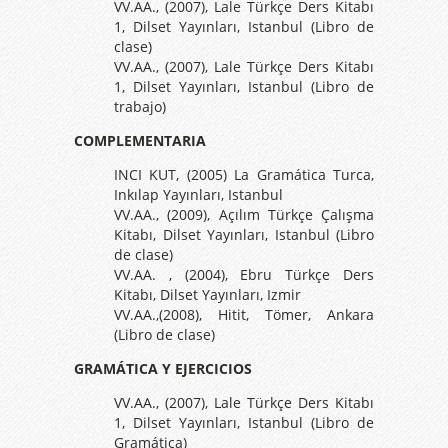
VV.AA., (2007), Lale Türkçe Ders Kitabı
1, Dilset Yayınları, Istanbul (Libro de
clase)
VV.AA., (2007), Lale Türkçe Ders Kitabı
1, Dilset Yayınları, Istanbul (Libro de
trabajo)
COMPLEMENTARIA
INCI KUT, (2005) La Gramática Turca,
Inkılap Yayınları, Istanbul
VV.AA., (2009), Açılım Türkçe Çalışma
Kitabı, Dilset Yayınları, Istanbul (Libro
de clase)
VV.AA. , (2004), Ebru Türkçe Ders
Kitabı, Dilset Yayınları, Izmir
VV.AA.,(2008), Hitit, Tömer, Ankara
(Libro de clase)
GRAMÁTICA Y EJERCICIOS
VV.AA., (2007), Lale Türkçe Ders Kitabı
1, Dilset Yayınları, Istanbul (Libro de
Gramática)