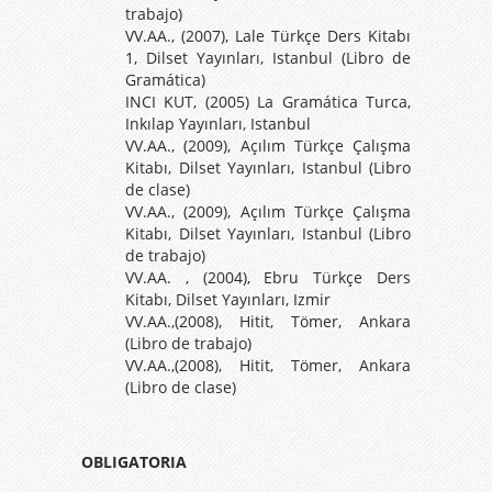
trabajo)
VV.AA., (2007), Lale Türkçe Ders Kitabı
1, Dilset Yayınları, Istanbul (Libro de
Gramática)
INCI KUT, (2005) La Gramática Turca,
Inkılap Yayınları, Istanbul
VV.AA., (2009), Açılım Türkçe Çalışma
Kitabı, Dilset Yayınları, Istanbul (Libro
de clase)
VV.AA., (2009), Açılım Türkçe Çalışma
Kitabı, Dilset Yayınları, Istanbul (Libro
de trabajo)
VV.AA. , (2004), Ebru Türkçe Ders
Kitabı, Dilset Yayınları, Izmir
VV.AA.,(2008), Hitit, Tömer, Ankara
(Libro de trabajo)
VV.AA.,(2008), Hitit, Tömer, Ankara
(Libro de clase)
OBLIGATORIA