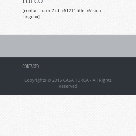
turco
[contact-form-7 id=»6121″ title=»Vision
Lingua»]
CONTACTO
Copyrights © 2015 CASA TURCA - All Rights
Reserved