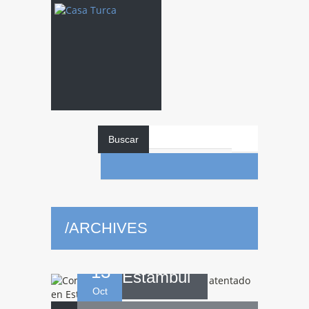
Condolencias
Buscar
a las víctimas del
/
ARCHIVES
atentado en
13
Estambul
Oct