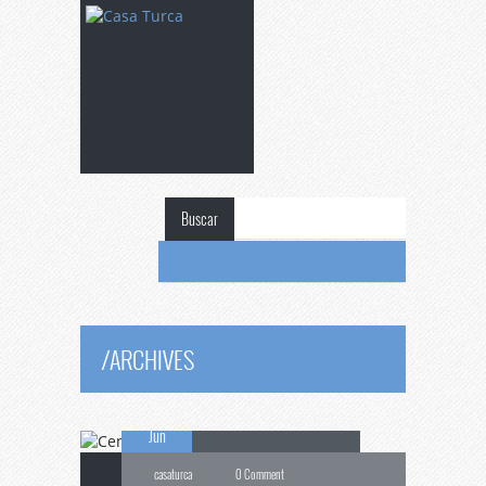
Buscar
Cena
de Ramadán
/
ARCHIVES
15
para Periodistas
Jun
casaturca
0 Comment