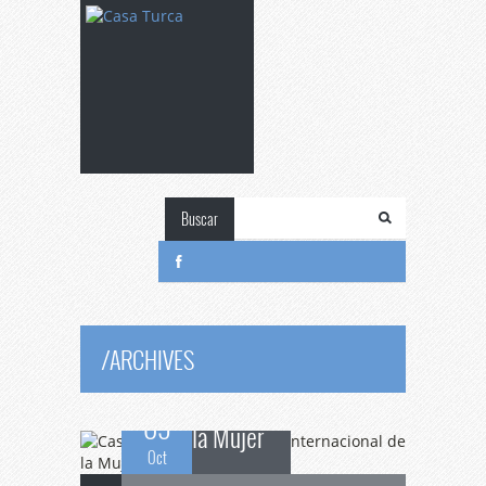
Buscar
Casa
Turca celebra
el Día Internacional de
/
ARCHIVES
09
la Mujer
Oct