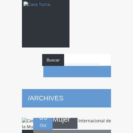
Casa
Turca
Buscar
celebra el Día
/
ARCHIVES
Internacional de la
09
Mujer
Oct