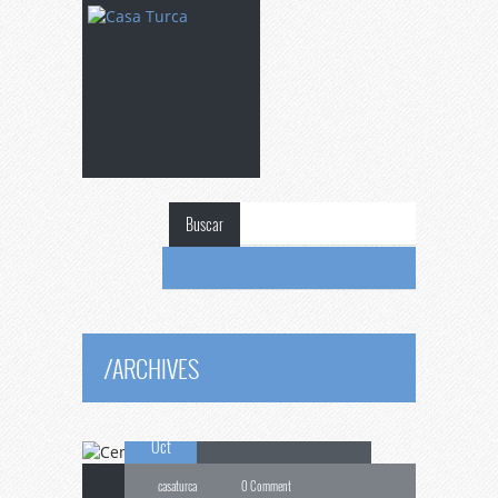
Buscar
Cena
de Ramadán
/
ARCHIVES
26
para Estudiantes
Oct
casaturca
0 Comment