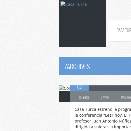
CASA TU
/
ARCHIVES
01
Conferencia:
“
Oct
casaturca
0 Views
0 Comm
Casa Turca estrenó la progra
la conferencia “Leer hoy. El 
profesor Juan Antonio Núñez 
dirigida a valorar la importa