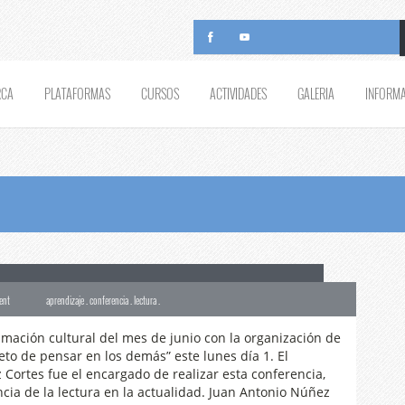
RCA
PLATAFORMAS
CURSOS
ACTIVIDADES
GALERIA
INFORM
Leer hoy. El reto de pensar en los demás”
ent
aprendizaje . conferencia . lectura .
mación cultural del mes de junio con la organización de
reto de pensar en los demás” este lunes día 1. El
Cortes fue el encargado de realizar esta conferencia,
ncia de la lectura en la actualidad. Juan Antonio Núñez