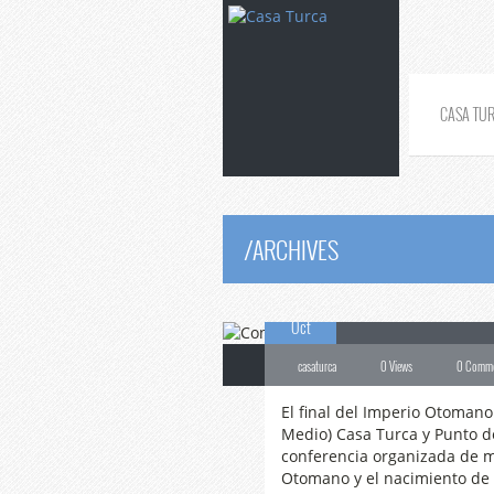
CASA TU
/
ARCHIVES
26
Conferencia:
“
Oct
casaturca
0 Views
0 Comm
El final del Imperio Otomano 
Medio) Casa Turca y Punto d
conferencia organizada de ma
Otomano y el nacimiento de u