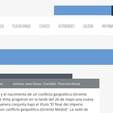
RCA
PLATAFORMAS
CURSOS
ACTIVIDADES
GALERIA
INFORM
El final del Imperio Otomano…»
ent
conferencia . Imperio Otomano . Oriente Medio . Primera Guerra Mundial .
y el nacimiento de un conflicto geopolítico (Oriente
e Vista acogieron en la tarde del 26 de mayo una nueva
nera conjunta bajo el título “El final del Imperio
n conflicto geopolítico (Oriente Medio)”. La sede de