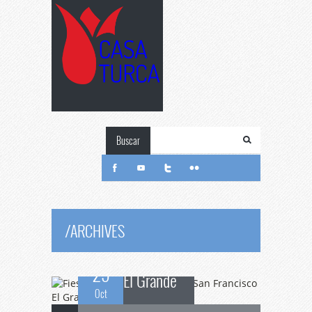
Buscar
Fiesta
de Noé en la
Basilica San Francisco
/
ARCHIVES
25
El Grande
Oct