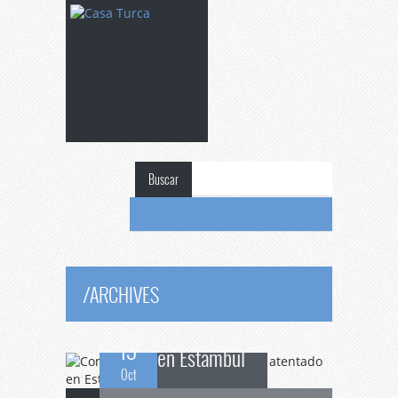
Buscar
Condolencias
a las
víctimas del atentado
/
ARCHIVES
13
en Estambul
Oct