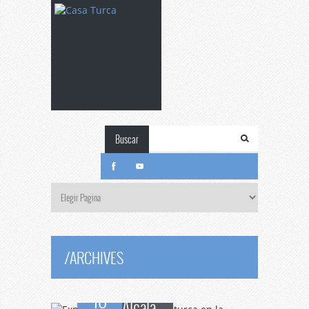
Buscar
Exposición
de
caligrafía turca en la
Universidad de
/
ARCHIVES
10
Alcalá