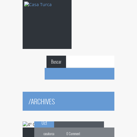
Buscar
4º
CONCIERTO DE
/
ARCHIVES
06
TRES CULTURAS
Oct
casaturca
0 Comment