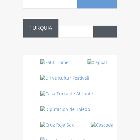
TURQUIA
Danza
Sufí –…
Fiestas
Turquía
Turquía