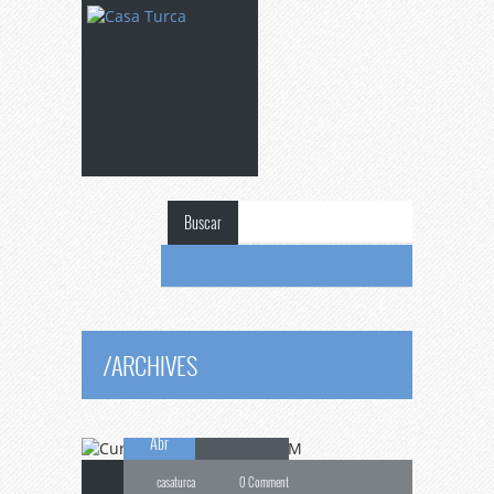
Buscar
Curso
de Verano en
/
ARCHIVES
27
la UCM
Abr
casaturca
0 Comment