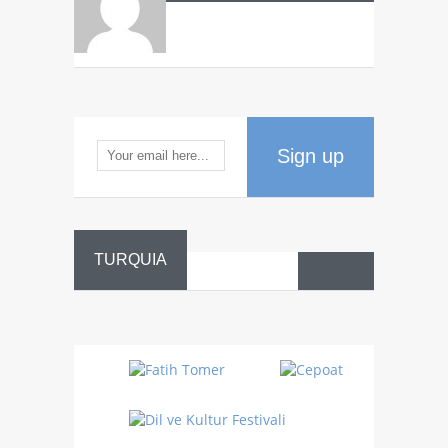
Sign up
TURQUIA
Danza
Sufí –…
Fiestas
Turquía
Turquía