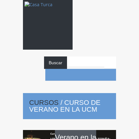
Buscar
CURSOS
/
CURSO DE
VERANO EN LA UCM
Curso
de
Verano en la