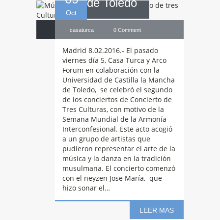
de Toledo
Oct
casaturca
0 Comment
Madrid 8.02.2016.- El pasado
viernes día 5, Casa Turca y Arco
Forum en colaboración con la
Universidad de Castilla la Mancha
de Toledo, se celebró el segundo
de los conciertos de Concierto de
Tres Culturas, con motivo de la
Semana Mundial de la Armonía
Interconfesional. Este acto acogió
a un grupo de artistas que
pudieron representar el arte de la
música y la danza en la tradición
Getafe
pone fin
musulmana. El concierto comenzó
con el neyzen Jose María, que
hizo sonar el…
al Concierto de
LEER MAS