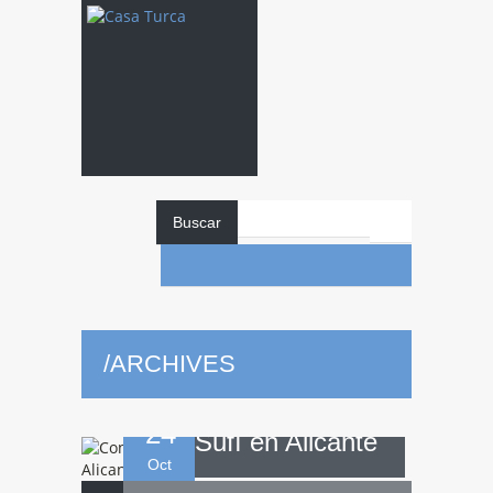
Buscar
Concierto
de
/
ARCHIVES
Música y Danza
24
Sufí en Alicante
Oct