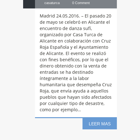
casaturca
0 Comment
Madrid 24.05.2016. – El pasado 20
de mayo se celebró en Alicante el
encuentro de danza sufí,
organizado por Casa Turca de
Alicante en colaboración con Cruz
Roja Española y el Ayuntamiento
de Alicante. El evento se realizó
con fines benéficos, por lo que el
dinero obtenido con la venta de
entradas se ha destinado
Música
y danza
íntegramente a la labor
humanitaria que desempeña Cruz
Roja, que envía ayuda a aquellos
sufí en Concierto
pueblos que hayan sido afectados
por cualquier tipo de desastre,
como por ejemplo…
de tres Culturas
LEER MAS
09