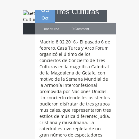
09
Tres Culturas
Oct
casaturca
0 Comment
Madrid 8.02.2016.- El pasado 6 de
febrero, Casa Turca y Arco Forum
organizó el último de los
conciertos de Concierto de Tres
Culturas en la magnífica Catedral
de la Magdalena de Getafe, con
motivo de la Semana Mundial de
la Armonía Interconfesional
promovida por Naciones Unidas.
Un concierto donde los asistentes
La
música y
pudieron disfrutar de tres grupos
musicales, que representaron tres
estilos de música diferente: judía,
danza sufí
cristiana y musulmana. La
catedral estuvo repleta de un
gran número de espectadores