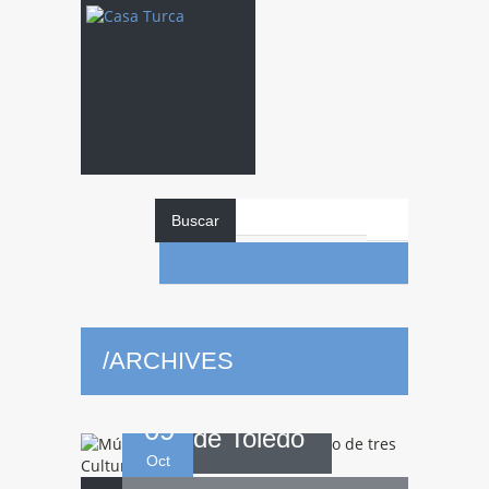
Música
y danza
Buscar
sufí en Concierto
/
ARCHIVES
de tres Culturas
09
de Toledo
Oct