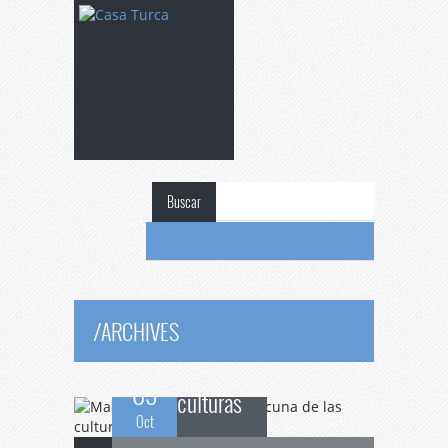
Buscar
Madrid
se convierte
en la cuna de las
/
ARCHIVES
09
culturas
Oct