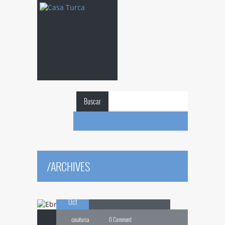
Buscar
Ebru
y caligrafía
/
ARCHIVES
16
turca en Tenerife
Oct
casaturca
0 Comment