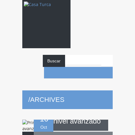
Buscar
Primer
taller de
/
ARCHIVES
cocina turca de
16
nivel avanzado
Oct