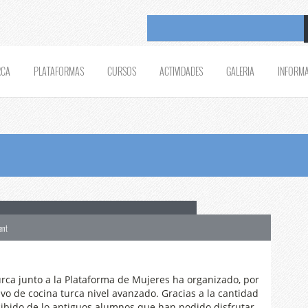
RCA
PLATAFORMAS
CURSOS
ACTIVIDADES
GALERIA
INFORM
de cocina turca de nivel avanzado
ent
riente Medio . Plataforma de Mujeres . Taller . turquia .
rca junto a la Plataforma de Mujeres ha organizado, por
ivo de cocina turca nivel avanzado. Gracias a la cantidad
ibido de lo antiguos alumnos que han podido disfrutar