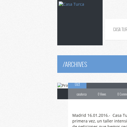
CASA TU
/
ARCHIVES
16
Primer
taller 
Oct
casaturca
0 Views
0 Comm
Casa Turca . cocina turca . IÇli Köfte . Malatya . O
Madrid 16.01.2016.- Casa Tu
primera vez, un taller intens
de peticiones que hemos rec