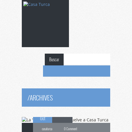
Buscar
La
“Noche de
Henna” vuelve a Casa
/
ARCHIVES
17
Turca
Oct
casaturca
0 Comment