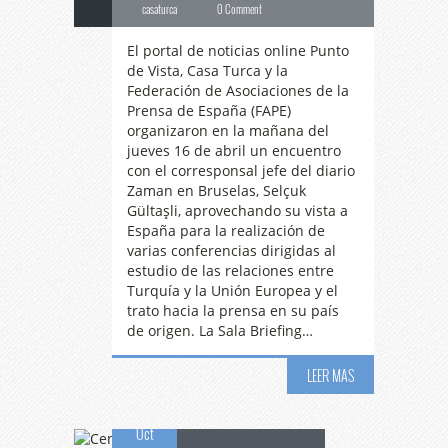
casaturca
0 Comment
El portal de noticias online Punto
de Vista, Casa Turca y la
Federación de Asociaciones de la
Prensa de España (FAPE)
organizaron en la mañana del
jueves 16 de abril un encuentro
con el corresponsal jefe del diario
Zaman en Bruselas, Selçuk
Gültaşli, aprovechando su vista a
España para la realización de
varias conferencias dirigidas al
estudio de las relaciones entre
Turquía y la Unión Europea y el
trato hacia la prensa en su país
de origen. La Sala Briefing…
Cena-coloquio
con
LEER MAS
15
Selcuk Gultasli
Oct