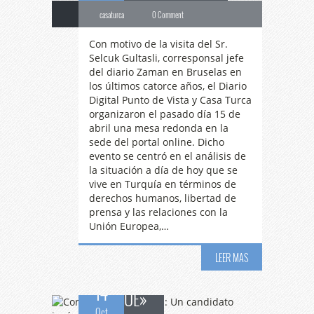
casaturca
0 Comment
Con motivo de la visita del Sr.
Selcuk Gultasli, corresponsal jefe
del diario Zaman en Bruselas en
los últimos catorce años, el Diario
Digital Punto de Vista y Casa Turca
organizaron el pasado día 15 de
abril una mesa redonda en la
sede del portal online. Dicho
Conferencia
evento se centró en el análisis de
la situación a día de hoy que se
vive en Turquía en términos de
«Turquía: Un candidato
derechos humanos, libertad de
prensa y las relaciones con la
Unión Europea,…
incómodo para la
LEER MAS
14
UE»
Oct