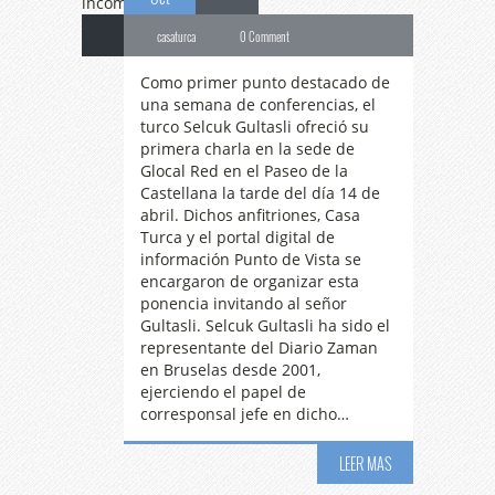
casaturca
0 Comment
Como primer punto destacado de
una semana de conferencias, el
turco Selcuk Gultasli ofreció su
primera charla en la sede de
Glocal Red en el Paseo de la
Castellana la tarde del día 14 de
abril. Dichos anfitriones, Casa
Turca y el portal digital de
información Punto de Vista se
encargaron de organizar esta
Conferencia
«La
ponencia invitando al señor
Gultasli. Selcuk Gultasli ha sido el
representante del Diario Zaman
situación del
en Bruselas desde 2001,
ejerciendo el papel de
corresponsal jefe en dicho…
periodismo en
LEER MAS