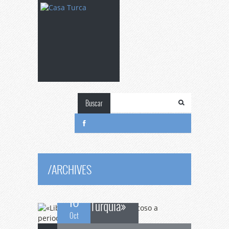
«Libertad
de
Buscar
expresión y acoso a
periodistas en
/
ARCHIVES
16
Turquía»
Oct