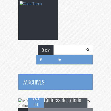
Buscar
Música
y danza sufí
en Concierto de tres
/
ARCHIVES
09
Culturas de Toledo
Oct