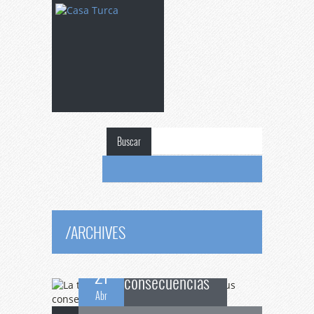
Buscar
La
transición en
Oriente Medio y sus
/
ARCHIVES
21
consecuencias
Abr