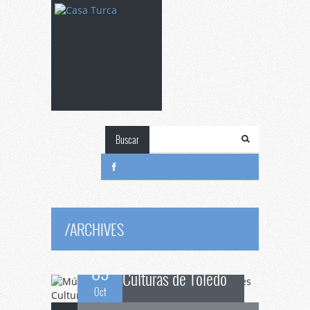
Buscar
Música
y danza sufí
en Concierto de tres
/
ARCHIVES
09
Culturas de Toledo
Oct