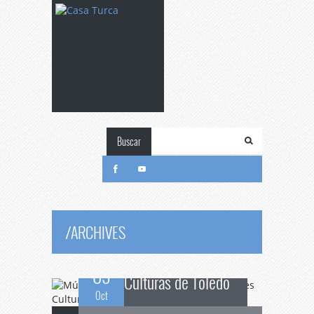
Buscar
Música
y danza sufí
en Concierto de tres
/
ARCHIVES
09
Culturas de Toledo
Oct