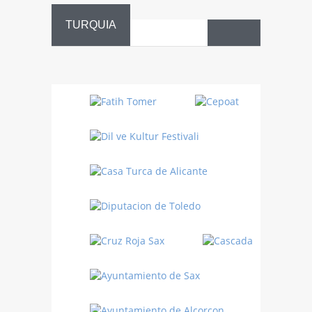
TURQUIA
Danza
Sufí –…
Fiestas
Turquía
Turquía