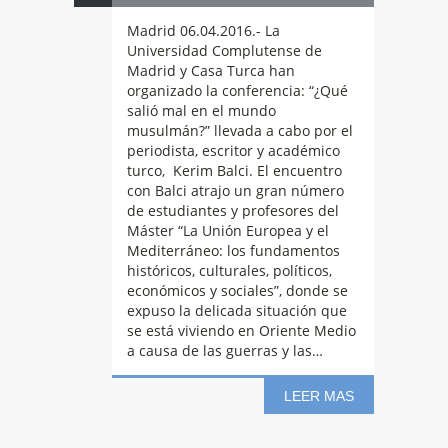
Madrid 06.04.2016.- La
Universidad Complutense de
Madrid y Casa Turca han
organizado la conferencia: “¿Qué
salió mal en el mundo
musulmán?” llevada a cabo por el
periodista, escritor y académico
turco, Kerim Balci. El encuentro
con Balci atrajo un gran número
de estudiantes y profesores del
Máster “La Unión Europea y el
Mediterráneo: los fundamentos
históricos, culturales, políticos,
Conferencia
económicos y sociales”, donde se
expuso la delicada situación que
se está viviendo en Oriente Medio
a causa de las guerras y las…
Cervantes y
LEER MAS
18
Turquía