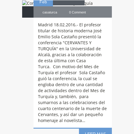
Feb
casaturca
0 Comment
Madrid 18.02.2016.- El profesor
titular de historia moderna José
Emilio Sola Castaño presentó la
conferencia "CERVANTES Y
TURQUÍA" en la Universidad de
Alcalá, gracias a la colaboración
de esta última con Casa
Turca. Con motivo del Mes de
Turquía el profesor Sola Castaño
guió la conferencia, la cual se
engloba dentro de una cantidad
«Libertad
de
de actividades dentro del Mes de
Turquía y, también, para
sumarnos a las celebraciones del
expresión y acoso
cuarto centenario de la muerte de
Cervantes, y así dar un pequeño
homenaje al novelista…
a periodistas en