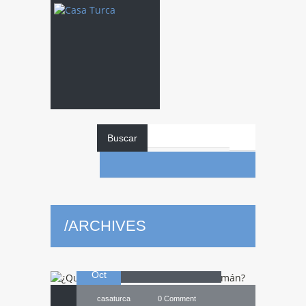
Buscar
¿Qué
salio mal
en el mundo
/
ARCHIVES
06
musulmán?
Oct
casaturca
0 Comment