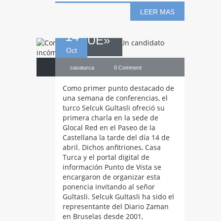
incómodo para la
LEER MAS
14
UE»
Oct
casaturca
0 Comment
Como primer punto destacado de
una semana de conferencias, el
turco Selcuk Gultasli ofreció su
primera charla en la sede de
Glocal Red en el Paseo de la
Castellana la tarde del día 14 de
abril. Dichos anfitriones, Casa
Turca y el portal digital de
información Punto de Vista se
encargaron de organizar esta
Conferencia
ponencia invitando al señor
Gultasli. Selcuk Gultasli ha sido el
representante del Diario Zaman
«La situación del
en Bruselas desde 2001,