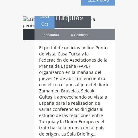
LEER MAS
16
Turquía»
Oct
casaturca
0 Comment
El portal de noticias online Punto
de Vista, Casa Turca y la
Federación de Asociaciones de la
Prensa de España (FAPE)
organizaron en la mañana del
jueves 16 de abril un encuentro
con el corresponsal jefe del diario
Zaman en Bruselas, Selçuk
Gültaşli, aprovechando su vista a
España para la realización de
varias conferencias dirigidas al
Cena-coloquio
estudio de las relaciones entre
Turquía y la Unión Europea y el
trato hacia la prensa en su país
de origen. La Sala Briefing…
con Selcuk