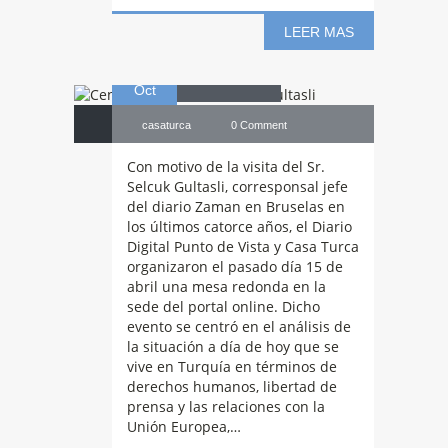
LEER MAS
15
Gultasli
Oct
casaturca
0 Comment
Con motivo de la visita del Sr.
Selcuk Gultasli, corresponsal jefe
del diario Zaman en Bruselas en
los últimos catorce años, el Diario
Conferencia
Digital Punto de Vista y Casa Turca
organizaron el pasado día 15 de
abril una mesa redonda en la
sede del portal online. Dicho
«Turquía: Un
evento se centró en el análisis de
la situación a día de hoy que se
vive en Turquía en términos de
candidato
derechos humanos, libertad de
prensa y las relaciones con la
Unión Europea,…