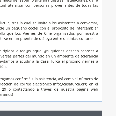
 amigos del séptimo arte en nuestras instalaciones, dar a
 confraternizar con personas provenientes de todas las
ícula, tras la cual se invita a los asistentes a conversar,
 de un pequeño cóctel con el propósito de intercambiar
ello que Los Viernes de Cine organizados por nuestra
irse en un puente de diálogo entre distintas culturas.
 dirigidos a tod@s aquell@s quienes deseen conocer a
iversas partes del mundo en un ambiente de tolerancia
invitamos a acudir a la Casa Turca el próximo viernes a
ión.
rogamos confirméis la asistencia, así como el número de
rección de correo electrónico info@casaturca.org, en el
7 29 ó contactando a través de nuestra página web
peramos!