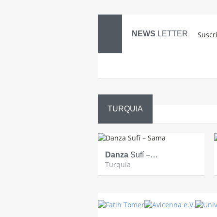
NEWS
LETTER
Suscr
TURQUIA
Danza
Sufí –…
Turquía