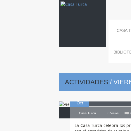
CASA 
BIBLIOT
ACTIVIDADES
/
VIER
21
Viernes
de
Oct
Casa Turca
0 Views
La Casa Turca celebra los pr