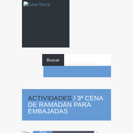
Buscar
3ª
Cena de
ACTIVIDADES
/
3ª CENA
DE RAMADÁN PARA
Ramadán para
EMBAJADAS
23
embajadas
Oct