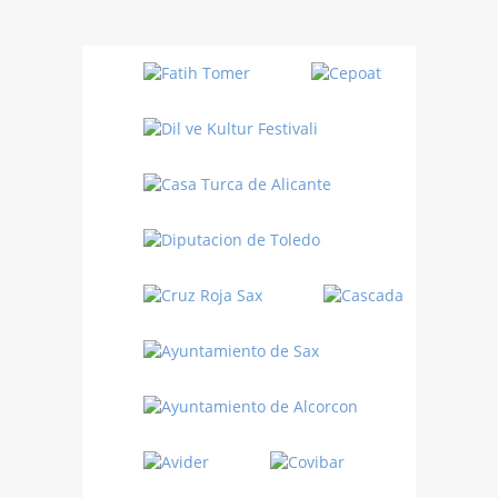
Danza
Sufí –…
Fiestas
Turquía
Turquía