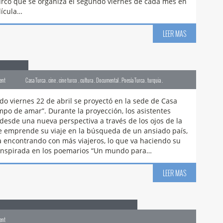
turco que se organiza el segundo viernes de cada mes en
lícula…
LEER MAS
amar
ent
Casa Turca . cine . cine turco . cultura . Documental . Poesía Turca . turquia .
do viernes 22 de abril se proyectó en la sede de Casa
mpo de amar”. Durante la proyección, los asistentes
desde una nueva perspectiva a través de los ojos de la
ue emprende su viaje en la búsqueda de un ansiado país,
a encontrando con más viajeros, lo que va haciendo su
 Inspirada en los poemarios “Un mundo para…
LEER MAS
úsica y Danza Sufí en Alicante
ent