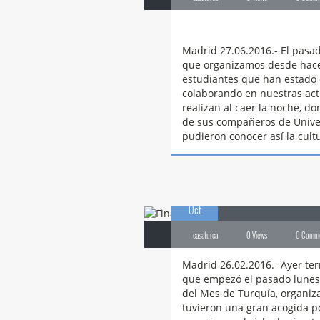
Ayuno . Casa Turca . cultura . estudiantes . gast
Madrid 27.06.2016.- El pasad
que organizamos desde hace 
estudiantes que han estado 
colaborando en nuestras act
realizan al caer la noche, 
de sus compañeros de Univer
pudieron conocer así la cul
26
Finaliza
el cicl
Oct
casaturca
0 Views
0 Comm
Madrid 26.02.2016.- Ayer ter
que empezó el pasado lunes 
del Mes de Turquía, organiza
tuvieron una gran acogida po