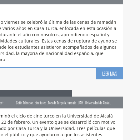
ronomia . IFTAR 2016 . Ramadán . turquia .
o viernes se celebró la última de las cenas de ramadán
varios años en Casa Turca, enfocada en esta ocasión a
durante el año con nosotros, aprendiendo español y
ividades culturales. Estas cenas de ruptura de ayuno se
donde los estudiantes asistieron acompañados de algunos
sidad, la mayoría de nacionalidad española, que
tura…
LEER MAS
o de cine turco en la UAH
ent
Çetin Tekindor . cine turco . Mes de Turquía . turquia . UAH . Universidad de Alcalá .
minó el ciclo de cine turco en la Universidad de Alcalá
22 de febrero. Un evento que se desarrolló con motivo
do por Casa Turca y la Universidad. Tres películas que
r el público y que ayudaron a que los asistentes