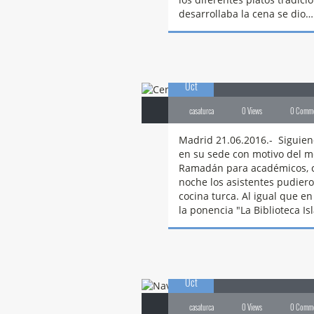
desarrollaba la cena se dio…
21
Cena
de Ramad
Oct
casaturca
0 Views
0 Comm
Madrid 21.06.2016.- Siguien
en su sede con motivo del m
Ramadán para académicos, co
noche los asistentes pudiero
cocina turca. Al igual que en
la ponencia "La Biblioteca 
20
Navidad
2017
Oct
casaturca
0 Views
0 Comm