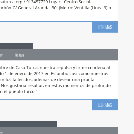
aturca.org / 913457729 Lugar: Centro Social-
rbón C/ General Aranda, 30. (Metro: Ventilla (Línea 9) o
LEER MAS
01.01.2017
ent
No tags
re de Casa Turca, nuestra repulsa y firme condena al
ado 1 de enero de 2017 en Estambul, así como nuestras
or los fallecidos, además de desear una pronta
. Nos gustaría resaltar, en estos momentos de profundo
n el pueblo turco."
LEER MAS
án para Estudiantes
ent