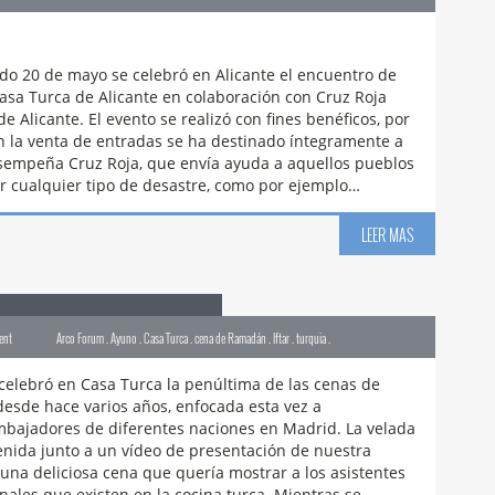
a sufí . jose maría . música sufi . ney . Neyzen . turquia .
ado 20 de mayo se celebró en Alicante el encuentro de
asa Turca de Alicante en colaboración con Cruz Roja
 Alicante. El evento se realizó con fines benéficos, por
n la venta de entradas se ha destinado íntegramente a
sempeña Cruz Roja, que envía ayuda a aquellos pueblos
r cualquier tipo de desastre, como por ejemplo…
LEER MAS
án para Embajadores
ent
Arco Forum . Ayuno . Casa Turca . cena de Ramadán . Iftar . turquia .
celebró en Casa Turca la penúltima de las cenas de
sde hace varios años, enfocada esta vez a
embajadores de diferentes naciones en Madrid. La velada
nida junto a un vídeo de presentación de nuestra
una deliciosa cena que quería mostrar a los asistentes
onales que existen en la cocina turca. Mientras se