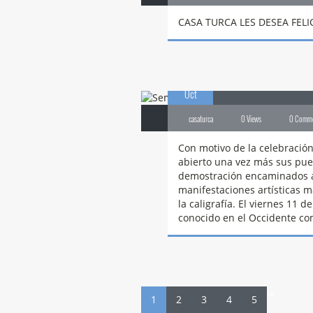
CASA TURCA LES DESEA FEL
19
Semana
de Ci
Oct
casaturca
0 Views
0 Comm
Con motivo de la celebración
abierto una vez más sus puer
demostración encaminados a 
manifestaciones artísticas má
la caligrafía. El viernes 11
conocido en el Occidente com
›
»
1
2
3
4
5