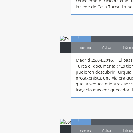
conocieran el ciclo de cine 
la sede de Casa Turca. La pe
25
Es
tiempo de 
Oct
casaturca
0 Views
0 Comm
Madrid 25.04.2016. – El pasa
Turca el documental: “Es tie
pudieron descubrir Turquía 
protagonista, una viajera q
que la seduce mientras se v
trayecto más enriquecedor.
24
Concierto
de M
Oct
casaturca
0 Views
0 Comm