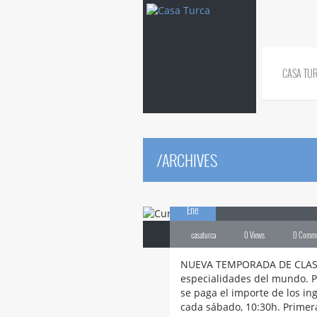
CASA TU
/
ARCHIVES
23
Cursos
de Coci
Ene
casaturca
0 Views
0 Comm
NUEVA TEMPORADA DE CLASE
especialidades del mundo. Pr
se paga el importe de los in
cada sábado, 10:30h. Primera