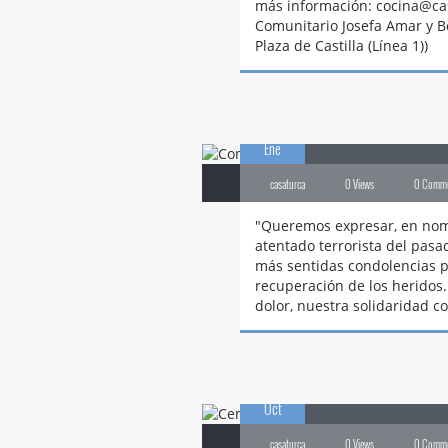
más información: cocina@cas
Comunitario Josefa Amar y Bo
Plaza de Castilla (Línea 1))
02
Condolencia
– 
Ene
casaturca
0 Views
0 Comm
"Queremos expresar, en nomb
atentado terrorista del pas
más sentidas condolencias p
recuperación de los heridos
dolor, nuestra solidaridad co
26
Cena
de Ramad
Oct
casaturca
0 Views
0 Comm