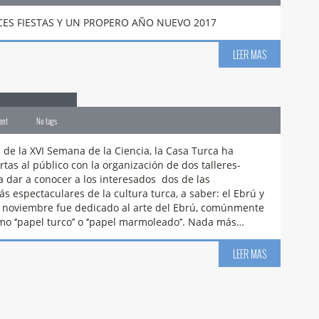
ICES FIESTAS Y UN PROPERO AÑO NUEVO 2017
LEER MAS
encia 2016
ent
No tags
 de la XVI Semana de la Ciencia, la Casa Turca ha
tas al público con la organización de dos talleres-
dar a conocer a los interesados dos de las
s espectaculares de la cultura turca, a saber: el Ebrú y
 de noviembre fue dedicado al arte del Ebrú, comúnmente
o ‘’papel turco’’ o ‘’papel marmoleado’’. Nada más…
LEER MAS