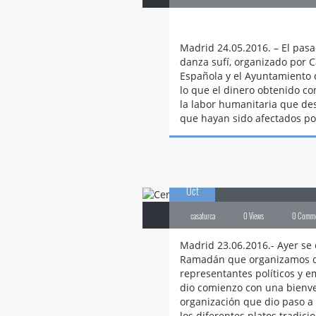
Casa Turca . Casa Turca Alicante . Cruz Roja . Danz
Madrid 24.05.2016. – El pas
danza sufí, organizado por C
Española y el Ayuntamiento de
lo que el dinero obtenido co
la labor humanitaria que de
que hayan sido afectados po
23
Cena
de Ramad
Oct
casaturca
0 Views
0 Comm
Madrid 23.06.2016.- Ayer se 
Ramadán que organizamos de
representantes políticos y 
dio comienzo con una bienve
organización que dio paso a 
los diferentes platos tradici