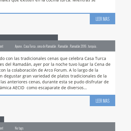
LEER MAS
án para Académicos
ent
Ayuno . Casa Turca . cena de Ramadán . Ramadán . Ramadán 2016 . turquia .
do con las tradicionales cenas que celebra Casa Turca
es del Ramadán, ayer por la noche tuvo lugar la Cena de
n la colaboración de Arco Forum. A lo largo de la
n degustar gran variedad de platos tradicionales de la
 las anteriores cenas, durante esta se pudo disfrutar de
Islámica AECID como escaparate de diversos…
LEER MAS
ent
No tags