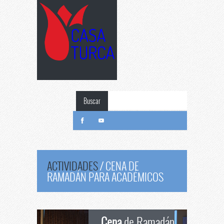
Buscar
ACTIVIDADES
/
CENA DE
RAMADÁN PARA ACADÉMICOS
Cena
de Ramadán