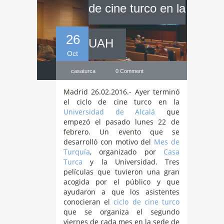
de cine turco en la
26
UAH
Oct
casaturca
0 Comment
Madrid 26.02.2016.- Ayer terminó
el ciclo de cine turco en la
Universidad de Alcalá
que
empezó el pasado lunes 22 de
febrero. Un evento que se
desarrolló con motivo del
Mes de
Turquía
, organizado por
Casa
Turca
y la Universidad. Tres
películas que tuvieron una gran
acogida por el público y que
ayudaron a que los asistentes
conocieran el
ciclo de cine turco
que se organiza el segundo
viernes de cada mes en la sede de