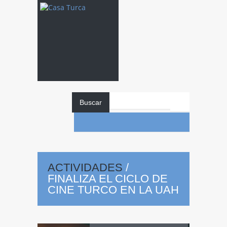
Buscar
ACTIVIDADES
/
FINALIZA EL CICLO DE
CINE TURCO EN LA UAH
Finaliza
el ciclo