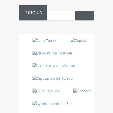
TURQUIA
Danza
Sufí –…
Fiestas
Turquía
Turquía