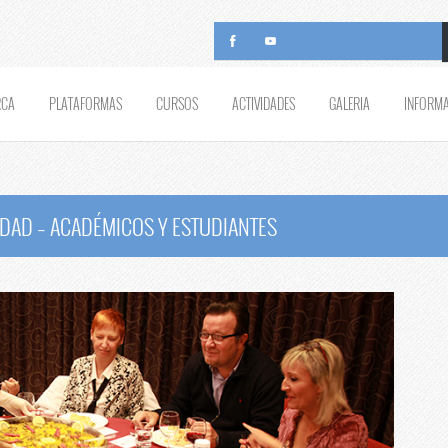
RCA
PLATAFORMAS
CURSOS
ACTIVIDADES
GALERIA
INFORM
DAD – ACADÉMICOS Y ESTUDIANTES