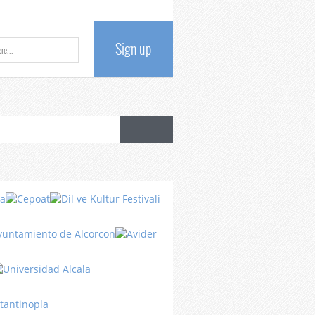
Sign up
Datos
del país
Cultura
Turca
Turquía
Turquía