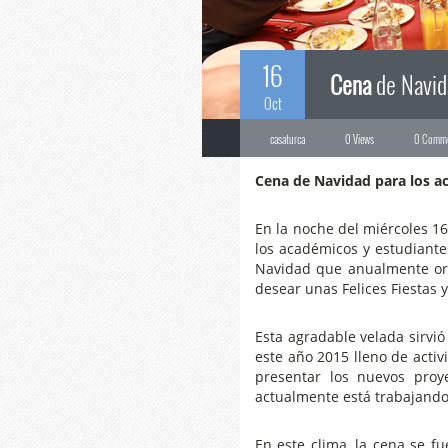
16
Cena
de Navid
Oct
casaturca
0 Views
0 Comm
Cena de Navidad para los a
En la noche del miércoles 1
los académicos y estudiante
Navidad que anualmente org
desear unas Felices Fiestas
Esta agradable velada sirv
este año 2015 lleno de activ
presentar los nuevos proy
actualmente está trabajando
En este clima, la cena se f