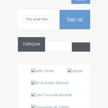
Sign up
TURQUIA
Danza
Sufí –…
Fiestas
Turquía
Turquía