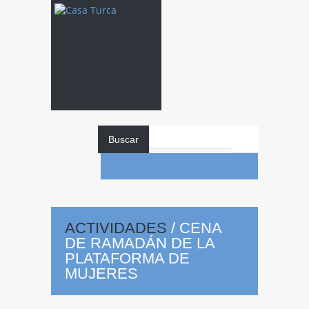
Buscar
Cena
de
Ramadán de la
ACTIVIDADES
/
CENA
DE RAMADÁN DE LA
PLATAFORMA DE
MUJERES
Plataforma de