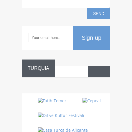
Sign up
TURQUIA
Danza
Sufí –…
Fiestas
Turquía
Turquía