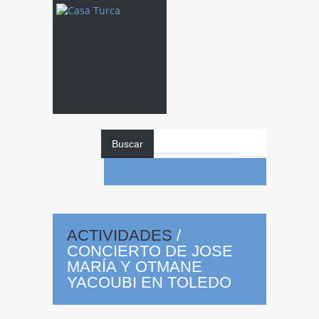
Buscar
Concierto
de
Jose María y
ACTIVIDADES
/
CONCIERTO DE JOSE
Otmane Yacoubi
MARÍA Y OTMANE
YACOUBI EN TOLEDO
30
en Toledo