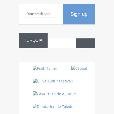
Sign up
TURQUIA
Danza
Sufí –…
Fiestas
Turquía
Turquía