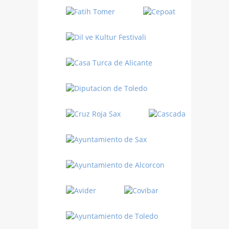
Danza
Sufí –…
Fiestas
Turquía
Turquía