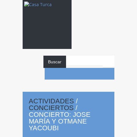
Buscar
CONCIERTO:
Jose María y
ACTIVIDADES
/
CONCIERTOS
/
CONCIERTO: JOSE
MARÍA Y OTMANE
Otmane
YACOUBI