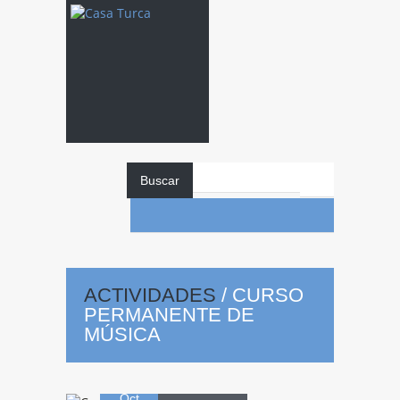
Buscar
Curso
ACTIVIDADES
/
CURSO
PERMANENTE DE
Permanente de
MÚSICA
19
Música
Oct