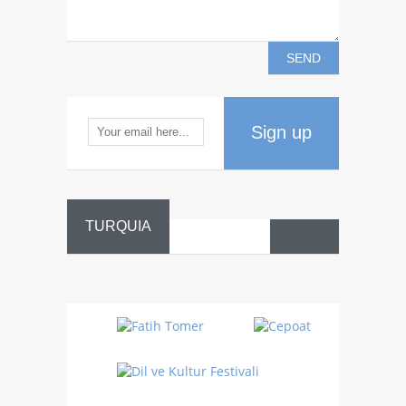
Sign up
TURQUIA
Danza
Sufí –…
Fiestas
Turquía
Turquía