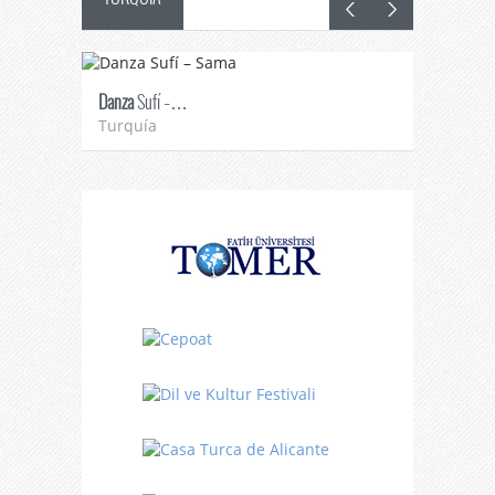
Danza
Sufí –…
Fiestas
en 
Turquía
Turquía