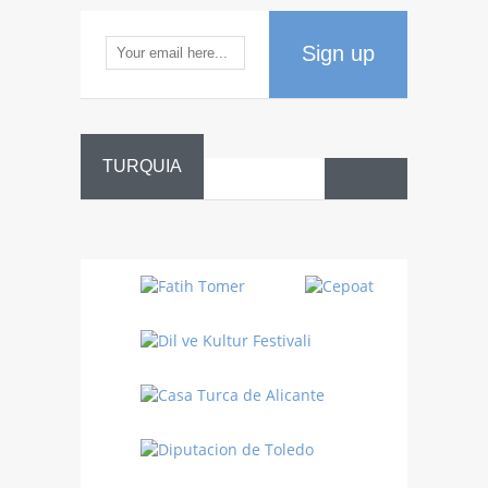
Sign up
TURQUIA
Danza
Sufí –…
Fiestas
Turquía
Turquía