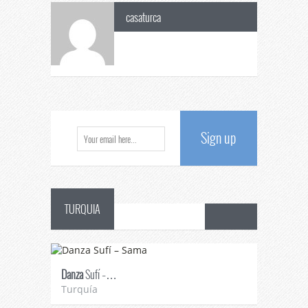
casaturca
Sign up
TURQUIA
Danza
Sufí –…
Fiestas
en 
Turquía
Turquía