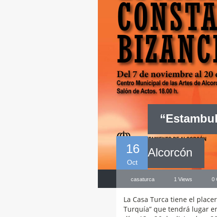
“Estambul
16
Alcorcón
Oct
casaturca
1 Views
0
La Casa Turca tiene el placer
Turquía” que tendrá lugar en