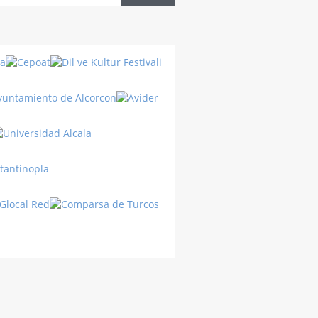
Datos
del país
Cultura
Turca
Turquía
Turquía