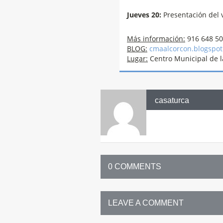
Jueves 20:
Presentación del v
Más información:
916 648 5
BLOG:
cmaalcorcon.blogspot
Lugar:
Centro Municipal de la
casaturca
0 COMMENTS
LEAVE A COMMENT