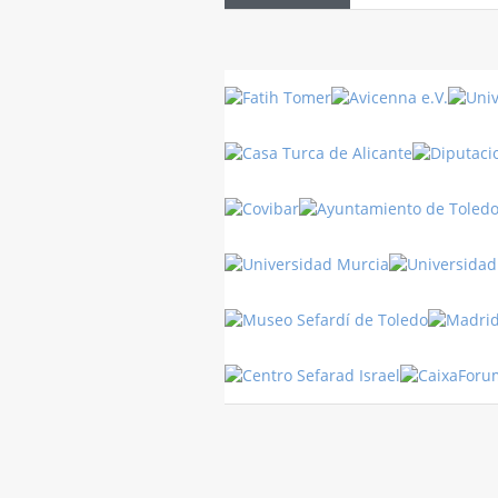
Danza
Sufí –…
Turquía