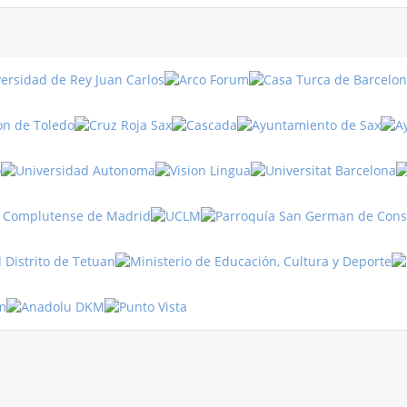
Fiestas
en Turquía
Turismo
Turquía
Turquía