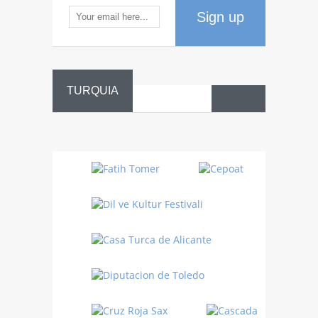
Sign up
TURQUIA
Danza
Sufí –…
Fiestas
Turquía
Turquía