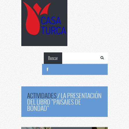
Buscar
ACTIVIDADES
/
LA PRESENTACIÓN
DEL LIBRO ”PAISAJES DE
BONDAD”
La
presentación del