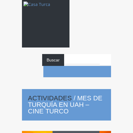
Buscar
ACTIVIDADES
/
MES DE
TURQUÍA EN UAH –
CINE TURCO
Mes
de Turquía