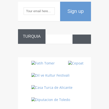
Sign up
TURQUIA
Danza
Sufí –…
Fiestas
Turquía
Turquía