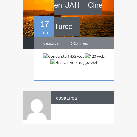
en UAH – Cine
17
Turco
Feb
casaturca
0 Comment
casaturca